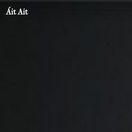
Skip
Áit Ait
to
content