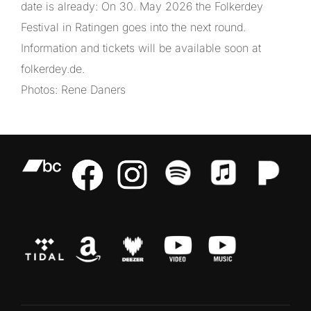
date is already: On 30. May 2026 the Folkerdey
Festival in Ratingen goes into the next round.
Information and tickets will be available soon at
folkerdey.de.
Photos: Rene Daners